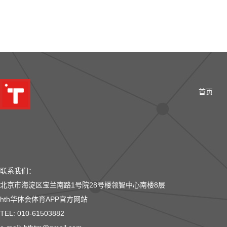
首页
联系我们：
北京市海淀区宝兰南路1号院28号楼领智中心南楼8层
hth华体会体育APP官方网站
TEL: 010-61503882