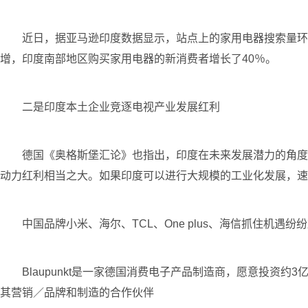
近日，据亚马逊印度数据显示，站点上的家用电器搜索量环
增，印度南部地区购买家用电器的新消费者增长了40％。
二是印度本土企业竞逐电视产业发展红利
德国《奥格斯堡汇论》也指出，印度在未来发展潜力的角度
动力红利相当之大。如果印度可以进行大规模的工业化发展，速
中国品牌小米、海尔、TCL、One plus、海信抓住
Blaupunkt是一家德国消费电子产品制造商，愿意投资约3
其营销／品牌和制造的合作伙伴