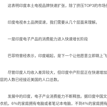
这表明印度本土电视品牌快速扩张，除了挤压TOP3的市
印度电视本土品牌提速，我们需要从几个层面来理解。
一是印度电子产品的消费能力进入快速增长阶段
巴菲特曾经表示，印度崛起，是下一个让他愿意立即跳上飞
尽管印度人均收入差异较大，但印度中产阶层正在快速增加
层的人数已经接近美国的人口总数。
发展中的印度，电子产业消费能力不断释放。据印度中国文化
衣机，6％的家庭拥有电脑或者笔记本电脑，不到4％的家庭拥