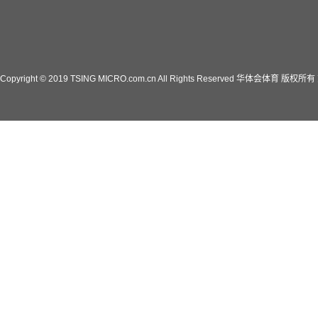
Copyright © 2019 TSING MICRO.com.cn All Rights Reserved 华体会体育 版权所有