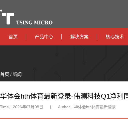
首页
产品中心
解决方案
核心技术
高算力
智算中心
政
高能效
TX536
边缘计算
府
运
智
首页 / 新闻
TX5115C
AIOT
营
互
能
智
智
TX510
商
联
安
慧
机
能
华体会hth体育最新登录-伟测科技Q1净利同
网
防
办
器
家
Time：
2026年07月08日
|
Author：
华体会hth体育最新登录
公
人
居