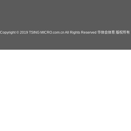
Copyright © 2019 TSING MICRO.com.cn All Rights Reserved 华体会体育 版权所有