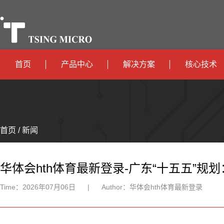
首页
产品中心
解决方案
核心技术
高算力
智算中心
政
高能效
TX536
边缘计算
府
运
智
首页 / 新闻
TX5115C
AIOT
营
互
能
智
智
TX510
商
联
安
慧
机
能
华体会hth体育最新登录-广东“十五五”规
网
防
办
器
家
Time：
2026年07月06日
|
Author：
华体会hth体育最新登录
公
人
居