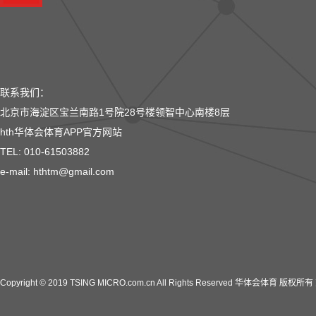
联系我们：
北京市海淀区宝兰南路1号院28号楼领智中心南楼8层
hth华体会体育APP官方网站
TEL: 010-61503882
e-mail: hthtm@gmail.com
Copyright © 2019 TSING MICRO.com.cn All Rights Reserved 华体会体育 版权所有