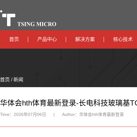
首页
产品中心
解决方案
核心技术
高算力
智算中心
政
高能效
TX536
边缘计算
府
运
智
首页 / 新闻
TX5115C
AIOT
营
互
能
智
智
TX510
商
联
安
慧
机
能
华体会hth体育最新登录-长电科技玻璃基T
网
防
办
器
家
Time：
2026年07月06日
|
Author：
华体会hth体育最新登录
公
人
居