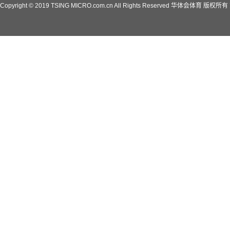
Copyright © 2019 TSING MICRO.com.cn All Rights Reserved 华体会体育 版权所有