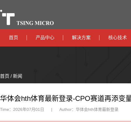
首页
产品中心
解决方案
核心技术
高算力
智算中心
政
高能效
TX536
边缘计算
府
运
智
首页 / 新闻
TX5115C
AIOT
营
互
能
智
智
TX510
商
联
安
慧
机
能
华体会hth体育最新登录-CPO赛道再添
网
防
办
器
家
Time：
2026年07月01日
|
Author：
华体会hth体育最新登录
公
人
居