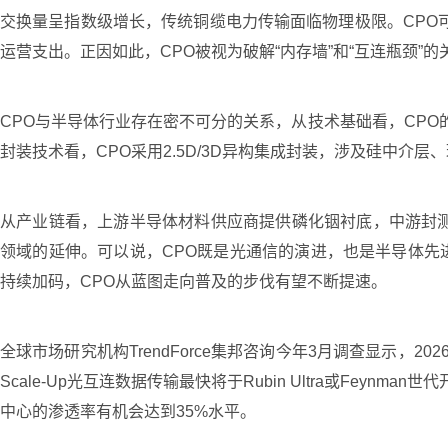
交换量呈指数级增长，传统铜缆电力传输面临物理极限。CPO可
运营支出。正因如此，CPO被视为破解“内存墙”和“互连瓶颈”
CPO与半导体行业存在密不可分的关系，从技术基础看，CPO
封装技术看，CPO采用2.5D/3D异构集成封装，涉及硅中介
从产业链看，上游半导体材料供应商提供磷化铟衬底，中游封测
领域的延伸。可以说，CPO既是光通信的演进，也是半导体先
持续加码，CPO从蓝图走向普及的步伐有望不断提速。
全球市场研究机构TrendForce集邦咨询今年3月调查显示，2
Scale-Up光互连数据传输最快将于Rubin Ultra或Feyn
中心的渗透率有机会达到35%水平。