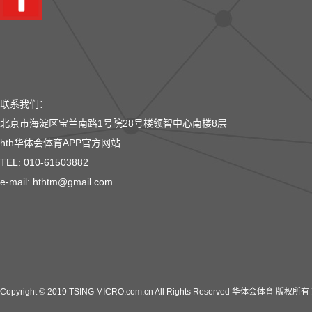
联系我们：
北京市海淀区宝兰南路1号院28号楼领智中心南楼8层
hth华体会体育APP官方网站
TEL: 010-61503882
e-mail: hthtm@gmail.com
Copyright © 2019 TSING MICRO.com.cn All Rights Reserved 华体会体育 版权所有