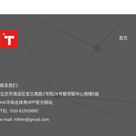
首页
联系我们：
北京市海淀区宝兰南路1号院28号楼领智中心南楼8层
hth华体会体育APP官方网站
TEL: 010-61503882
e-mail: hthtm@gmail.com