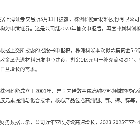
据上海证券交易所5月11日披露，株洲科能新材料股份有限公司（
构为申港证券。这是公司继2023年首次申报后，再度冲刺科创
根据上交所披露的招股书申报稿，株洲科能本次拟募集资金5.6亿
散金属先进材料研发中心建设，剩余1亿元用于补充流动资金。
日益增长的需求。
株洲科能成立于2001年，是国内稀散金属高纯材料领域的核心
族元素提纯与化合技术，核心产品包括高纯铟、镓、碲、锌等，
财务数据显示，公司近年营收持续高速增长，2023-2025年营业