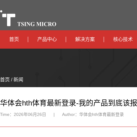
首页
产品中心
解决方案
核心技术
高算力
智算中心
政
高能效
TX536
边缘计算
府
运
智
首页 / 新闻
TX5115C
AIOT
营
互
能
智
智
TX510
商
联
安
慧
机
能
华体会hth体育最新登录-我的产品到底该
网
防
办
器
家
Time：
2026年06月26日
|
Author：
华体会hth体育最新登录
公
人
居