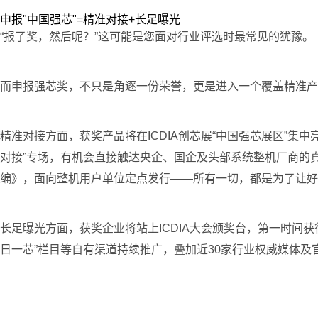
申报"中国强芯"=精准对接+长足曝光
“报了奖，然后呢？”这可能是您面对行业评选时最常见的犹豫。
而申报强芯奖，不只是角逐一份荣誉，更是进入一个覆盖精准产
精准对接方面，获奖产品将在ICDIA创芯展“中国强芯展区”集
对接”专场，有机会直接触达央企、国企及头部系统整机厂商的
编》，面向整机用户单位定点发行——所有一切，都是为了让好
长足曝光方面，获奖企业将站上ICDIA大会颁奖台，第一时间
日一芯”栏目等自有渠道持续推广，叠加近30家行业权威媒体及