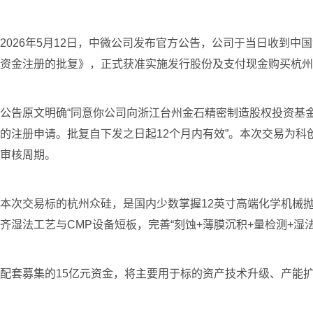
2026年5月12日，中微公司发布官方公告，公司于当日收到
资金注册的批复》，正式获准实施发行股份及支付现金购买杭州众
公告原文明确“同意你公司向浙江台州金石精密制造股权投资基
的注册申请。批复自下发之日起12个月内有效”。本次交易为科
审核周期。
本次交易标的杭州众硅，是国内少数掌握12英寸高端化学机械
齐湿法工艺与CMP设备短板，完善“刻蚀+薄膜沉积+量检测+
配套募集的15亿元资金，将主要用于标的资产技术升级、产能