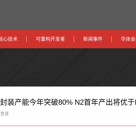
核心技术
可重构开发者
新闻事件
华体会
政
开发者社区
社会
府
运
智
开发者论坛
校园
营
互
能
智
智
下载
商
联
安
慧
机
能
I封装产能今年突破80% N2首年产出将优于
网
防
办
器
家
新登录
公
人
居