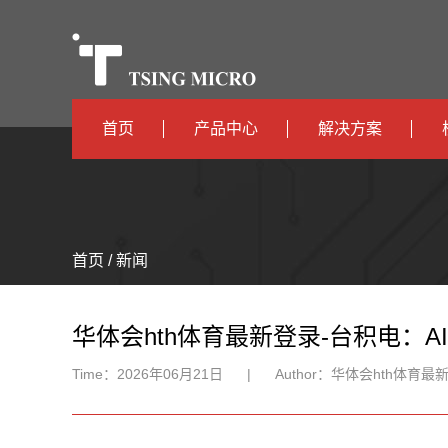
首页
产品中心
解决方案
高算力
智算中心
高能效
TX536
边缘计算
首页 / 新闻
TX5115C
AIOT
TX510
华体会hth体育最新登录-台积电：A
Time：
2026年06月21日
|
Author：
华体会hth体育最