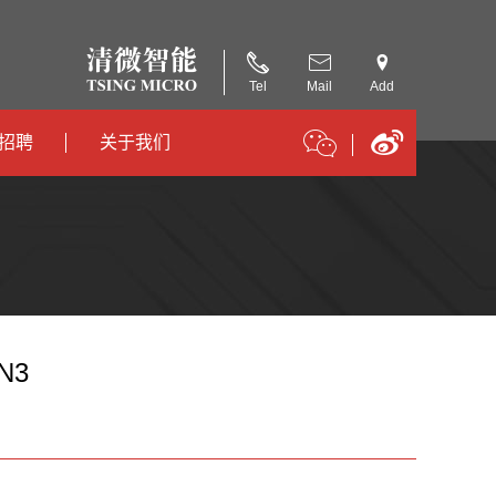
Tel
Mail
Add
招聘
关于我们
招聘
公司简介
招聘
合作伙伴
N3