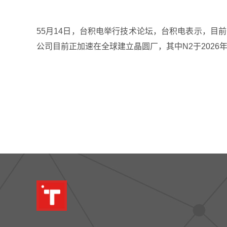
55月14日，台积电举行技术论坛，台积电表示，目前C
公司目前正加速在全球建立晶圆厂，其中N2于2026