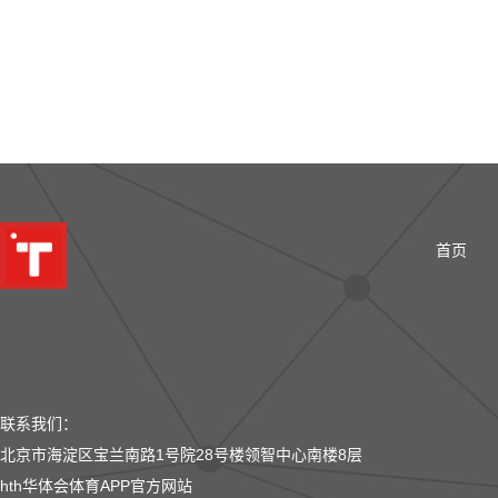
首页
联系我们：
北京市海淀区宝兰南路1号院28号楼领智中心南楼8层
hth华体会体育APP官方网站