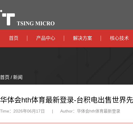
首页
产品中心
解决方案
核心技术
高算力
智算中心
政
高能效
TX536
边缘计算
府
运
智
首页 / 新闻
TX5115C
AIOT
营
互
能
智
智
TX510
商
联
安
慧
机
能
华体会hth体育最新登录-台积电出售世界先
网
防
办
器
家
Time：
2026年06月17日
|
Author：
华体会hth体育最新登录
公
人
居