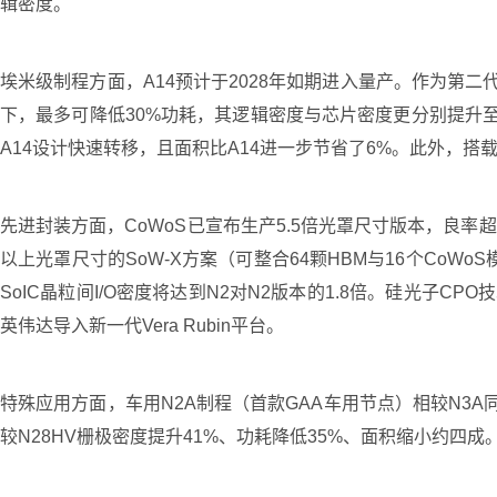
辑密度。
埃米级制程方面，A14预计于2028年如期进入量产。作为第二代纳
下，最多可降低30%功耗，其逻辑密度与芯片密度更分别提升至N2
A14设计快速转移，且面积比A14进一步节省了6%。此外，搭载
先进封装方面，CoWoS已宣布生产5.5倍光罩尺寸版本，良率超98
以上光罩尺寸的SoW-X方案（可整合64颗HBM与16个CoWoS
SoIC晶粒间I/O密度将达到N2对N2版本的1.8倍。硅光子C
英伟达导入新一代Vera Rubin平台。
特殊应用方面，车用N2A制程（首款GAA车用节点）相较N3A同功
较N28HV栅极密度提升41%、功耗降低35%、面积缩小约四成。射频