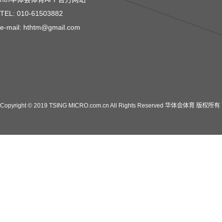
TEL: 010-61503882
e-mail: hthtm@gmail.com
Copyright © 2019 TSING MICRO.com.cn All Rights Reserved 华体会体育 版权所有