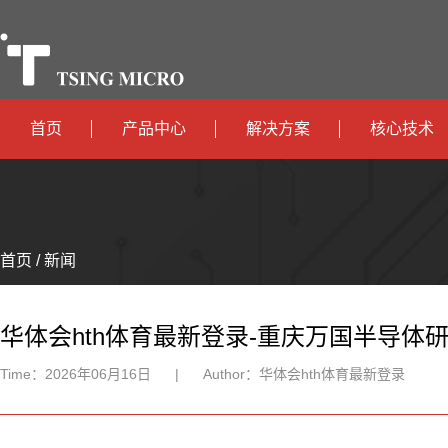
首页
产品中心
解决方案
核心技术
高算力
智算中心
政
高能效
TX536
边缘计算
府
运
智
首页 / 新闻
TX5115C
AIOT
营
互
能
智
智
TX510
商
联
安
慧
机
能
华体会hth体育最新登录-重庆万国半导体
网
防
办
器
家
Time：
2026年06月16日
|
Author：
华体会hth体育最新登录
公
人
居