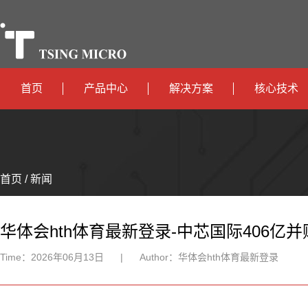
首页
产品中心
解决方案
核心技术
高算力
智算中心
政
高能效
TX536
边缘计算
府
运
智
首页 / 新闻
TX5115C
AIOT
营
互
能
智
智
TX510
商
联
安
慧
机
能
华体会hth体育最新登录-中芯国际406亿
网
防
办
器
家
Time：
2026年06月13日
|
Author：
华体会hth体育最新登录
公
人
居