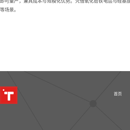
即可量产，兼具成本与规模化优势。凭借氧化铪铁电层与硅基底
等场景。
首页