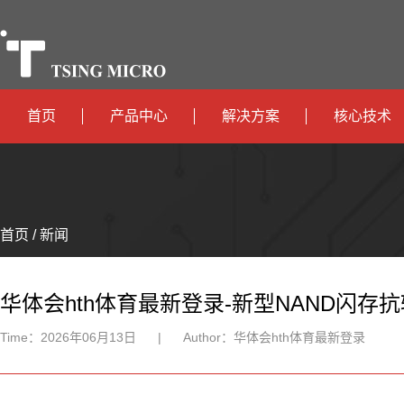
首页
产品中心
解决方案
核心技术
高算力
智算中心
政
高能效
TX536
边缘计算
府
运
智
首页 / 新闻
TX5115C
AIOT
营
互
能
智
智
TX510
商
联
安
慧
机
能
华体会hth体育最新登录-新型NAND闪存
网
防
办
器
家
Time：
2026年06月13日
|
Author：
华体会hth体育最新登录
公
人
居