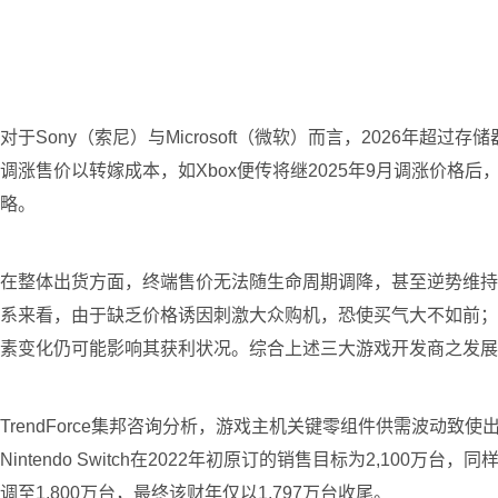
对于Sony（索尼）与Microsoft（微软）而言，2026年
调涨售价以转嫁成本，如Xbox便传将继2025年9月调涨价
略。
在整体出货方面，终端售价无法随生命周期调降，甚至逆势维持高档，
系来看，由于缺乏价格诱因刺激大众购机，恐使买气大不如前；甫上市
素变化仍可能影响其获利状况。综合上述三大游戏开发商之发展态势，
TrendForce集邦咨询分析，游戏主机关键零组件供需波动致使出
Nintendo Switch在2022年初原订的销售目标为2,1
调至1,800万台，最终该财年仅以1,797万台收尾。