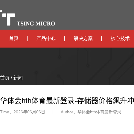
首页
产品中心
解决方案
核心技术
高算力
智算中心
政
高能效
TX536
边缘计算
府
运
智
首页 / 新闻
TX5115C
AIOT
营
互
能
智
智
TX510
商
联
安
慧
机
能
华体会hth体育最新登录-存储器价格飙升冲击
网
防
办
器
家
Time：
2026年06月06日
|
Author：
华体会hth体育最新登录
公
人
居