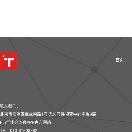
首页
联系我们：
北京市海淀区宝兰南路1号院28号楼领智中心南楼8层
hth华体会体育APP官方网站
TEL: 010-61503882