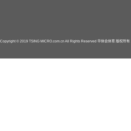
Copyright © 2019 TSING MICRO.com.cn All Rights Reserved 华体会体育 版权所有