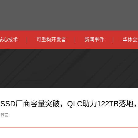
核心技术
可重构开发者
新闻事件
华体会
政
开发者社区
社会
府
运
智
开发者论坛
校园
营
互
能
智
智
下载
商
联
安
慧
机
能
SSD厂商容量突破，QLC助力122TB落地，
网
防
办
器
家
新登录
公
人
居