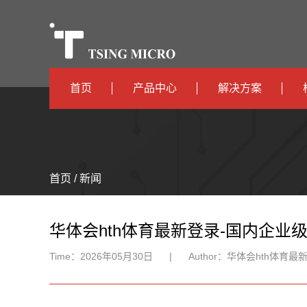
首页
产品中心
解决方案
高算力
智算中心
高能效
TX536
边缘计算
首页 / 新闻
TX5115C
AIOT
TX510
华体会hth体育最新登录-国内企业级
Time：
2026年05月30日
|
Author：
华体会hth体育最