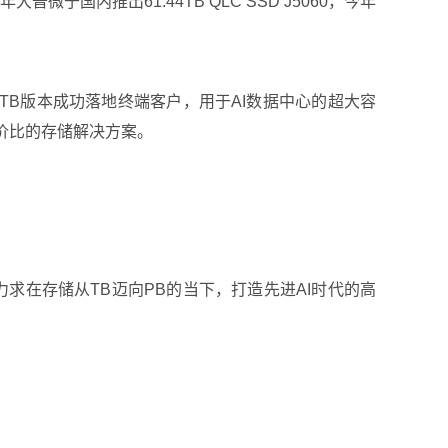
国内推出61.44TB QLC SSD J5060，今年
122TB版本成功落地终端客户，用于AI数据中心的超大容
价比的存储解决方案。
力求在存储从TB迈向PB的当下，打造先进AI时代的高