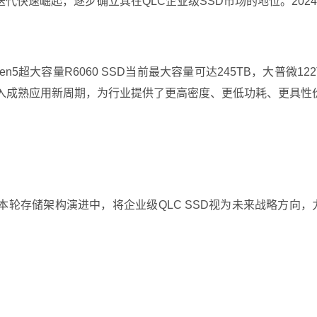
崛起，逐步确立其在QLC企业级SSD市场的地位。2024年大普微于
n5超大容量R6060 SSD当前最大容量可达245TB，大普微
进入成熟应用新周期，为行业提供了更高密度、更低功耗、更具性
在本轮存储架构演进中，将企业级QLC SSD视为未来战略方向，