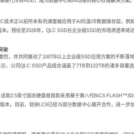
加速替代传统HDD，成为数据中心和AI场景的核心存储解决方案
，QLC技术正以前所未有的速度被应用于AI的温/冷数据储存层
本。预估至2026年，QLC SSD在企业级SSD的市场渗透率将达
突破
并共同推动了100TB以上企业级SSD应用方案的不断落地。其中，S
gm表示，公司QLC SSD产品组合涵盖了7TB到122TB的诸多容量
SSD，这款2.5英寸固态硬盘是首款采用基于第八代BiCS FLASH
6TB版本。目前，铠侠LC9已经与部分数据中心展开合作，进一