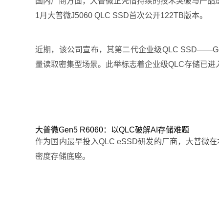
国内厂商方面，大普微正凭借持续的技术突破与产品迭代快速
1月大普微J5060 QLC SSD首次公开122TB版本。
近期，该公司宣布，其第二代企业级QLC SSD——Ge
量读取密集型场景。此举标志着企业级QLC存储已
大普微Gen5 R6060：以QLC破解AI存储难题
作为国内最早投入QLC eSSD研发的厂商，大普微
密度存储底座。