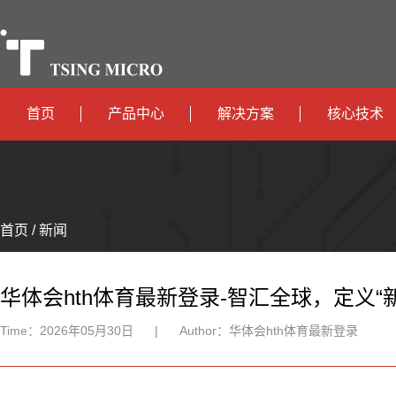
首页
产品中心
解决方案
核心技术
高算力
智算中心
政
高能效
TX536
边缘计算
府
运
智
首页 / 新闻
TX5115C
AIOT
营
互
能
智
智
TX510
商
联
安
慧
机
能
华体会hth体育最新登录-智汇全球，定义“
网
防
办
器
家
Time：
2026年05月30日
|
Author：
华体会hth体育最新登录
公
人
居