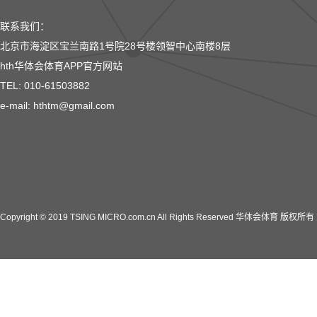
联系我们：
北京市海淀区宝兰南路1号院28号楼领智中心南楼8层
hth华体会体育APP官方网站
TEL: 010-61503882
e-mail: hthtm@gmail.com
Copyright © 2019 TSING MICRO.com.cn All Rights Reserved 华体会体育 版权所有