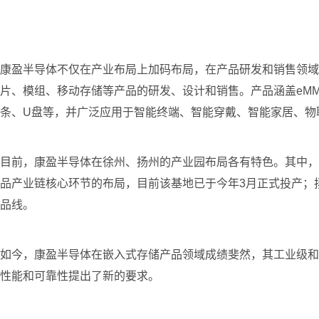
康盈半导体不仅在产业布局上加码布局，在产品研发和销售领域
片、模组、移动存储等产品的研发、设计和销售。产品涵盖eMMC、eMC
条、U盘等，并广泛应用于智能终端、智能穿戴、智能家居、物
目前，康盈半导体在徐州、扬州的产业园布局各有特色。其中，康
品产业链核心环节的布局，目前该基地已于今年3月正式投产；扬州
品线。
如今，康盈半导体在嵌入式存储产品领域成绩斐然，其工业级和
性能和可靠性提出了新的要求。