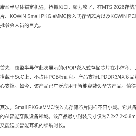
康盈半导体锚定机遇，抢抓风口，聚力攻坚，在MTS 2026存储
片、KOWIN Small PKG.eMMC嵌入式存储芯片以及KOWIN
批参会人员的目光。
首先，康盈半导体此次展示的ePOP嵌入式存储芯片在小体积、
搭载于SoC上，不占用PCB板面积。产品支持LPDDR3/4X多
心支撑。如今，该产品已广泛应用于智能穿戴设备等产品。值得一
其次，Small PKG.eMMC嵌入式存储芯片同样不容小觑
的AI智能穿戴设备领域。该产品最小封装尺寸仅为7.2x7.2x0
又能延长智能耳机的续航时长。