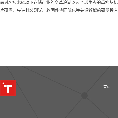
面对AI技术驱动下存储产业的变革浪潮以及全球生态的重构契机
片研发、先进封装测试、软固件协同优化等关键领域的研发投入
首页