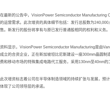
在最新的公告中，VisionPower Semiconductor Manufa
的运营需求。此次增资的具体细节包括：发行总股数为240,00
售。新发行的股份将享有与原已发行普通股相同的权利和义务。
资料显示，VisionPower Semiconductor Manufacturing是由Vang
成立的合资企业，正在新加坡坦比尼斯建设一座300mm晶圆制造厂
费和移动市场的特殊集成电路代工服务，采用130nm至40n
此次增资标志着公司在半导体制造领域的持续扩张与发展，预计
体现了公司领导层的承诺。