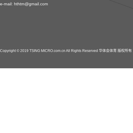
e-mail: hthtm@gmail.com
Copyright © 2019 TSING MICRO.com.cn All Rights Reserved 华体会体育 版权所有