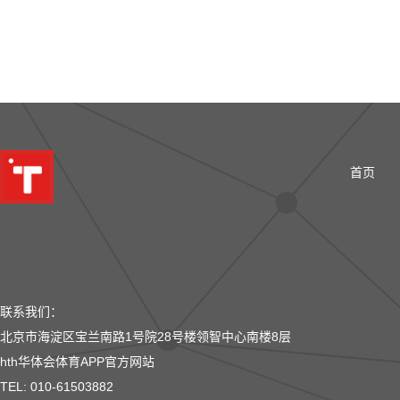
首页
联系我们：
北京市海淀区宝兰南路1号院28号楼领智中心南楼8层
hth华体会体育APP官方网站
TEL: 010-61503882