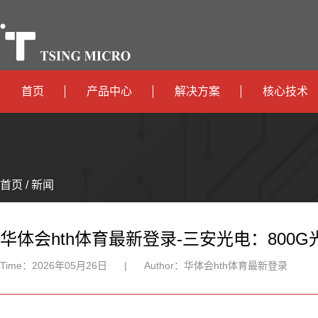
首页
产品中心
解决方案
核心技术
高算力
智算中心
政
高能效
TX536
边缘计算
府
运
智
首页 / 新闻
TX5115C
AIOT
营
互
能
智
智
TX510
商
联
安
慧
机
能
华体会hth体育最新登录-三安光电：80
网
防
办
器
家
Time：
2026年05月26日
|
Author：
华体会hth体育最新登录
公
人
居