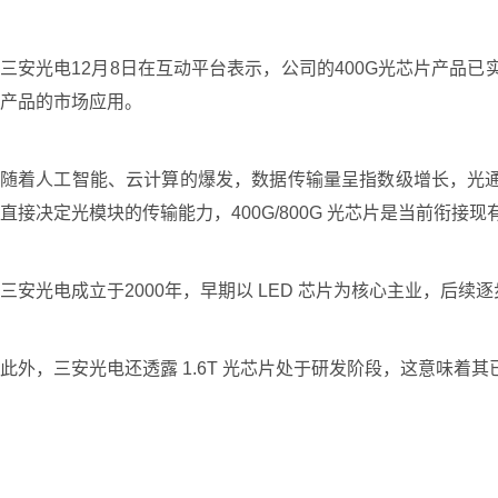
三安光电12月8日在互动平台表示，公司的400G光芯片产品
产品的市场应用。
随着人工智能、云计算的爆发，数据传输量呈指数级增长，光通信系统
直接决定光模块的传输能力，400G/800G 光芯片是当前衔
三安光电成立于2000年，早期以 LED 芯片为核心主业，后
此外，三安光电还透露 1.6T 光芯片处于研发阶段，这意味着