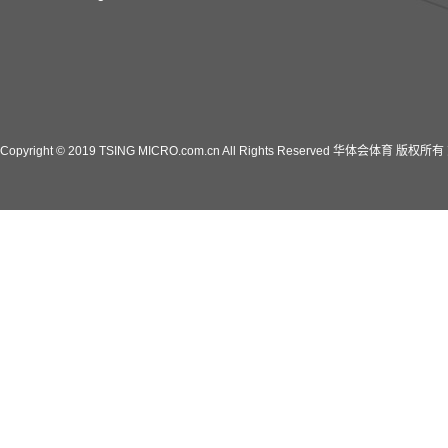
Copyright © 2019 TSING MICRO.com.cn All Rights Reserved 华体会体育 版权所有