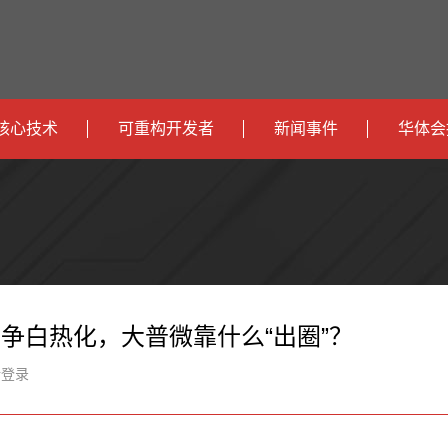
核心技术
可重构开发者
新闻事件
华体会
政
开发者社区
社会
府
运
智
开发者论坛
校园
营
互
能
智
智
下载
商
联
安
慧
机
能
竞争白热化，大普微靠什么“出圈”？
网
防
办
器
家
新登录
公
人
居