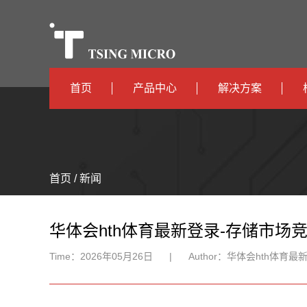
首页
产品中心
解决方案
高算力
智算中心
高能效
TX536
边缘计算
首页 / 新闻
TX5115C
AIOT
TX510
华体会hth体育最新登录-存储市场
Time：
2026年05月26日
|
Author：
华体会hth体育最