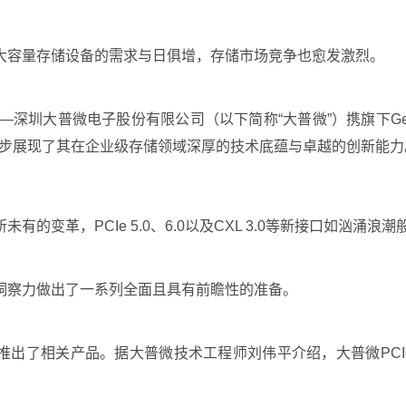
大容量存储设备的需求与日俱增，存储市场竞争也愈发激烈。
大普微电子股份有限公司（以下简称“大普微”）携旗下Gen5 12
进一步展现了其在企业级存储领域深厚的技术底蕴与卓越的创新能力
的变革，PCIe 5.0、6.0以及CXL 3.0等新接口如汹涌
洞察力做出了一系列全面且具有前瞻性的准备。
迅速推出了相关产品。据大普微技术工程师刘伟平介绍，大普微PCI