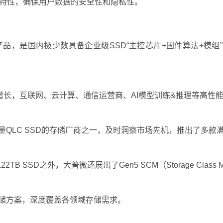
业级安全特性，确保用户数据的安全性和隐私性。
D产品，是国内极少数具备企业级SSD“主控芯片+固件算法+模
增长，互联网、云计算、通信运营商、AI模型训练&推理等高性
和大容量QLC SSD的存储厂商之一，及时洞察市场先机，推出了多款
TB SSD之外，大普微还展出了Gen5 SCM（Storage Clas
景存储方案，深度覆盖各领域存储需求。