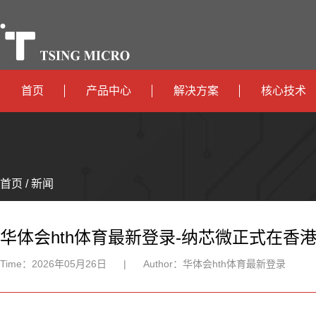
首页
产品中心
解决方案
核心技术
高算力
智算中心
政
高能效
TX536
边缘计算
府
运
智
首页 / 新闻
TX5115C
AIOT
营
互
能
智
智
TX510
商
联
安
慧
机
能
华体会hth体育最新登录-纳芯微正式在香
网
防
办
器
家
Time：
2026年05月26日
|
Author：
华体会hth体育最新登录
公
人
居