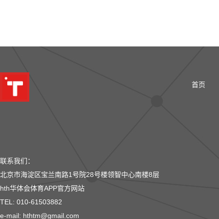
首页
联系我们：
北京市海淀区宝兰南路1号院28号楼领智中心南楼8层
hth华体会体育APP官方网站
TEL: 010-61503882
e-mail: hthtm@gmail.com