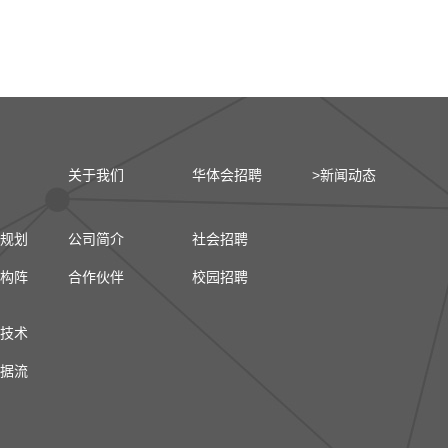
关于我们
华体会招聘
>新闻动态
规划
公司简介
社会招聘
构阵
合作伙伴
校园招聘
技术
据流