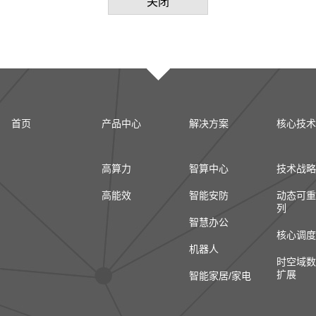
关闭
首页
产品中心
解决方案
核心技术
高算力
智算中心
技术战略
高能效
智能安防
动态可重
列
智慧办公
核心调度
机器人
时空域数
扩展
智能家居/家电