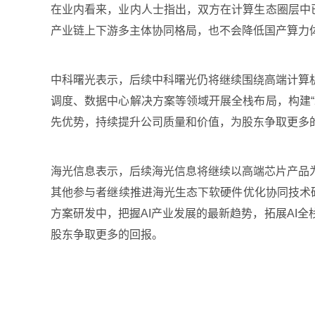
在业内看来，业内人士指出，双方在计算生态圈层中
产业链上下游多主体协同格局，也不会降低国产算力
中科曙光表示，后续中科曙光仍将继续围绕高端计算
调度、数据中心解决方案等领域开展全栈布局，构建
先优势，持续提升公司质量和价值，为股东争取更多
海光信息表示，后续海光信息将继续以高端芯片产品
其他参与者继续推进海光生态下软硬件优化协同技术研
方案研发中，把握AI产业发展的最新趋势，拓展AI
股东争取更多的回报。