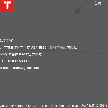
首页
联系我们：
北京市海淀区宝兰南路1号院28号楼领智中心南楼8层
hth华体会体育APP官方网站
TEL: 010-61503882
e-mail: hthtm@gmail.com
Copyright © 2019 TSING MICRO.com.cn All Rights Reserved 华体会体育 版权所有