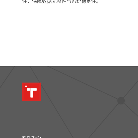
性，保障数据完整性与系统稳定性。