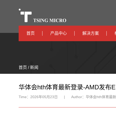
首页
产品中心
解决方案
高算力
智算中心
高能效
TX536
边缘计算
首页 / 新闻
TX5115C
AIOT
TX510
华体会hth体育最新登录-AMD发布EPY
Time：
2026年05月23日
|
Author：
华体会hth体育最