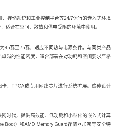
网络设备、存储系统和工业控制平台等24/7运行的嵌入式环境
约2.4倍，适合在空间、散热和供电受限的环境中使用。
置范围为45瓦至75瓦，适应不同热与电源条件。与同类产品
展现出卓越的性能密度，适合部署在对功耗和空间要求严格
高速网络卡、FPGA或专用网络芯片进行系统扩展。这种设计
的高速联网时代，提供高效能、低功耗和小型化的嵌入式计算
ot）和AMD Memory Guard存储器加密等安全特