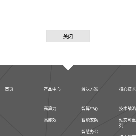
关闭
首页
产品中心
解决方案
核心技术
高算力
智算中心
技术战略
高能效
智能安防
动态可重
列
智慧办公