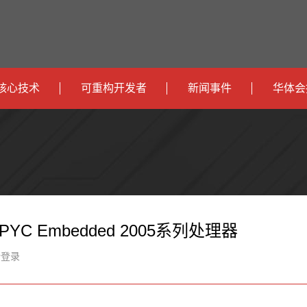
核心技术
可重构开发者
新闻事件
华体会
政
开发者社区
社会
府
运
智
开发者论坛
校园
营
互
能
智
智
下载
商
联
安
慧
机
能
C Embedded 2005系列处理器
网
防
办
器
家
新登录
公
人
居