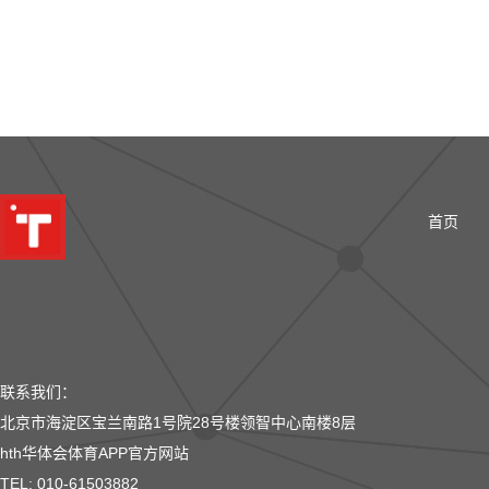
首页
联系我们：
北京市海淀区宝兰南路1号院28号楼领智中心南楼8层
hth华体会体育APP官方网站
TEL: 010-61503882