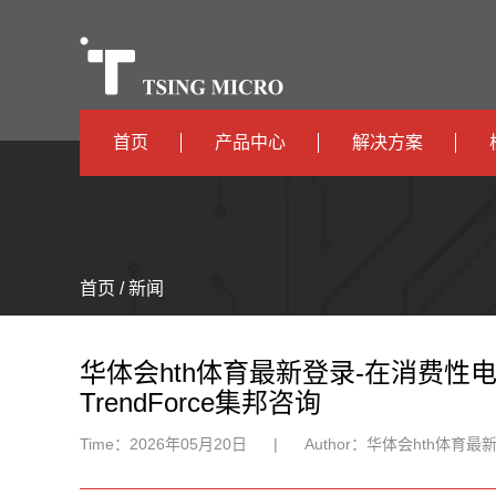
首页
产品中心
解决方案
高算力
智算中心
高能效
TX536
边缘计算
首页 / 新闻
TX5115C
AIOT
TX510
华体会hth体育最新登录-在消费性电
TrendForce集邦咨询
Time：
2026年05月20日
|
Author：
华体会hth体育最