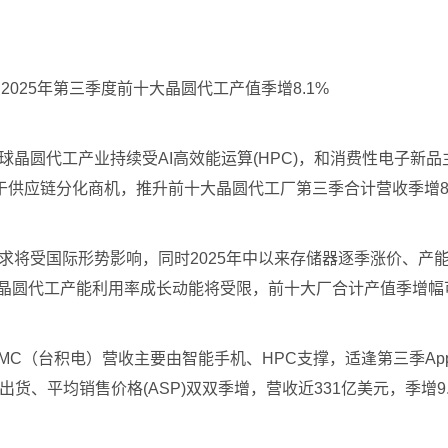
下，2025年第三季度前十大晶圆代工产值季增8.1%
三季全球晶圆代工产业持续受AI高效能运算(HPC)，和消费性电子新
供应链分化商机，推升前十大晶圆代工厂第三季合计营收季增8.1
景气与需求将受国际形势影响，同时2025年中以来存储器逐季涨价、
季晶圆代工产能利用率成长动能将受限，前十大厂合计产值季增幅
（台积电）营收主要由智能手机、HPC支撑，适逢第三季Apple（
晶圆出货、平均销售价格(ASP)双双季增，营收近331亿美元，季增