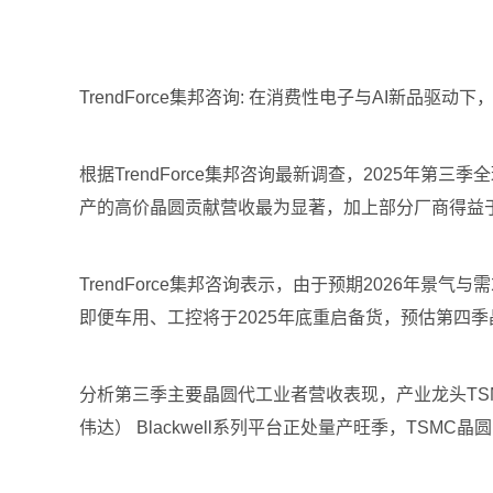
TrendForce集邦咨询: 在消费性电子与AI新品驱动
根据TrendForce集邦咨询最新调查，2025年第
产的高价晶圆贡献营收最为显著，加上部分厂商得益于
TrendForce集邦咨询表示，由于预期2026年
即便车用、工控将于2025年底重启备货，预估第四
分析第三季主要晶圆代工业者营收表现，产业龙头TSMC
伟达） Blackwell系列平台正处量产旺季，TSMC