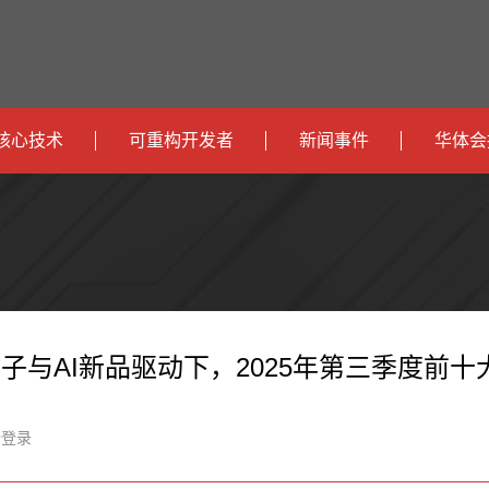
核心技术
可重构开发者
新闻事件
华体会
政
开发者社区
社会
府
运
智
开发者论坛
校园
营
互
能
智
智
下载
商
联
安
慧
机
能
子与AI新品驱动下，2025年第三季度前十大
网
防
办
器
家
新登录
公
人
居