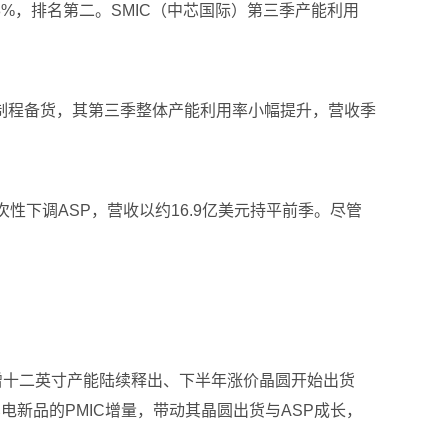
8%，排名第二。SMIC（中芯国际）第三季产能利用
熟制程备货，其第三季整体产能利用率小幅提升，营收季
一次性下调ASP，营收以约16.9亿美元持平前季。尽管
随着新增十二英寸产能陆续释出、下半年涨价晶圆开始出货
笔电新品的PMIC增量，带动其晶圆出货与ASP成长，