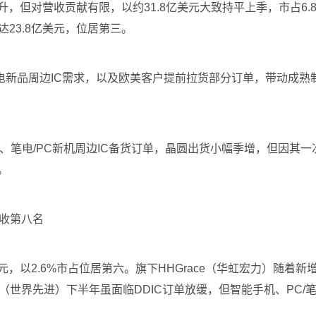
升，但对营收贡献有限，以约31.8亿美元大致持平上季，市占6.
达23.8亿美元，位居第三。
笔电新品周边IC需求，以及欧美客户提前拉货部分订单，带动成
智能手机、笔电/PC新机周边IC备货订单，晶圆出货小幅季增，但因其
。
营收第八名
.1亿美元，以2.6%市占位居第六。旗下HHGrace（华虹宏力）
rd（世界先进）下半年虽面临DDIC订单放缓，但智能手机、PC/