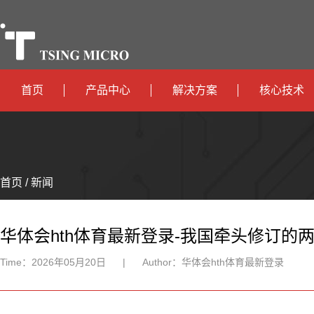
首页
产品中心
解决方案
核心技术
高算力
智算中心
政
高能效
TX536
边缘计算
府
运
智
首页 / 新闻
TX5115C
AIOT
营
互
能
智
智
TX510
商
联
安
慧
机
能
华体会hth体育最新登录-我国牵头修订
网
防
办
器
家
Time：
2026年05月20日
|
Author：
华体会hth体育最新登录
公
人
居