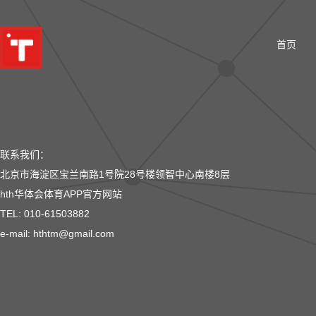
首页
联系我们：
北京市海淀区宝兰南路1号院28号楼领智中心南楼8层
hth华体会体育APP官方网站
TEL: 010-61503882
e-mail: hthtm@gmail.com