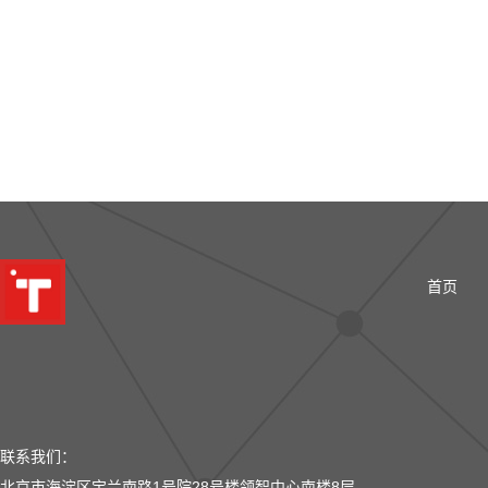
首页
联系我们：
北京市海淀区宝兰南路1号院28号楼领智中心南楼8层