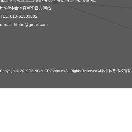
hth华体会体育APP官方网站
TEL: 010-61503882
e-mail: hthtm@gmail.com
Copyright © 2019 TSING MICRO.com.cn All Rights Reserved 华体会体育 版权所有