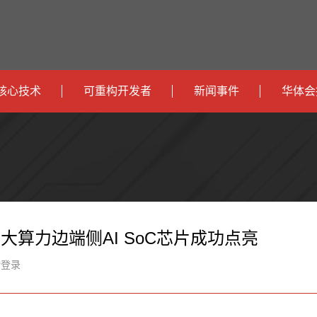
核心技术
可重构开发者
新闻事件
华体会
政
开发者社区
社会
府
运
智
开发者论坛
校园
营
互
能
智
智
下载
商
联
安
慧
机
能
大算力边端侧AI SoC芯片成功点亮
网
防
办
器
家
新登录
公
人
居