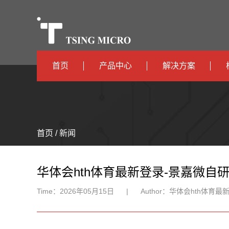
首页
产品中心
解决方案
高算力
智算中心
高能效
TX536
边缘计算
首页 / 新闻
TX5115C
AIOT
TX510
华体会hth体育最新登录-景嘉微自研
Time：
2026年05月15日
|
Author：
华体会hth体育最