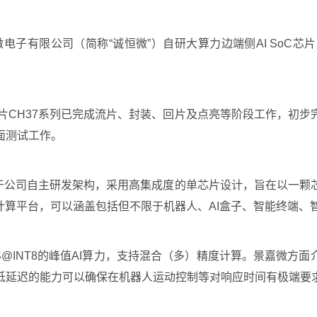
微电子有限公司（简称“诚恒微”）自研大算力边端侧AI SoC
C芯片CH37系列已完成流片、封装、回片及点亮等阶段工作，初
面测试工作。
品，基于公司自主研发架构，采用高集成度的单芯片设计，旨在以一
计算平台，可以涵盖包括但不限于机器人、AI盒子、智能终端、
PS@INT8的峰值AI算力，支持混合（多）精度计算。景嘉微方
低延迟的能力可以确保在机器人运动控制等对响应时间有极端要