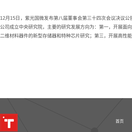
12月15日，紫光国微发布第八届董事会第三十四次会议决议
公司成立中央研究院，主要的研究发展方向为：第一，开展面向
二维材料器件的新型存储器和特种芯片研究；第三，开展高性能
首页