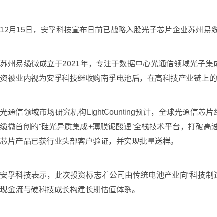
12月15日，安孚科技宣布日前已战略入股光子芯片企业苏州易
苏州易缆微成立于2021年，专注于数据中心光通信领域光子
资被业内视为安孚科技继收购南孚电池后，在高科技产业链上的
光通信领域市场研究机构LightCounting预计，全球光通信芯
缆微首创的“硅光异质集成+薄膜铌酸锂”全栈技术平台，打破高速
芯片产品已获行业头部客户验证，并实现批量送样。
安孚科技表示，此次投资标志着公司由传统电池产业向“科技制造
现金流与硬科技成长构建长期估值体系。