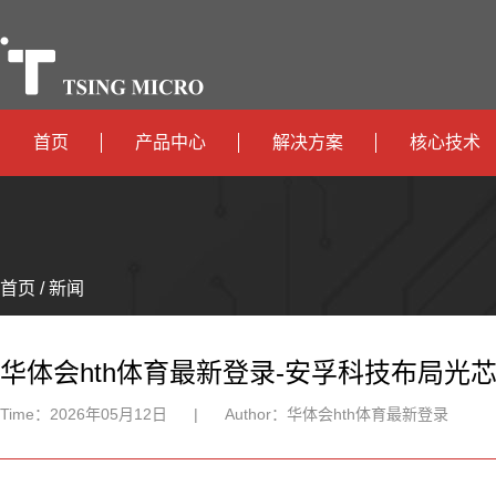
首页
产品中心
解决方案
核心技术
高算力
智算中心
政
高能效
TX536
边缘计算
府
运
智
首页 / 新闻
TX5115C
AIOT
营
互
能
智
智
TX510
商
联
安
慧
机
能
华体会hth体育最新登录-安孚科技布局光
网
防
办
器
家
Time：
2026年05月12日
|
Author：
华体会hth体育最新登录
公
人
居