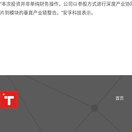
“本次投资并非单纯财务操作，公司以参股方式进行深度产业协
片到模块的垂直产业链整合。”安孚科技表示。
首页