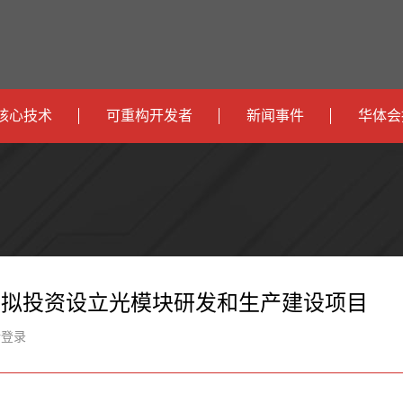
核心技术
可重构开发者
新闻事件
华体会
政
开发者社区
社会
府
运
智
开发者论坛
校园
营
互
能
智
智
下载
商
联
安
慧
机
能
据：拟投资设立光模块研发和生产建设项目
网
防
办
器
家
新登录
公
人
居