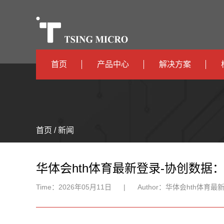
首页
产品中心
解决方案
高算力
智算中心
高能效
TX536
边缘计算
首页 / 新闻
TX5115C
AIOT
TX510
华体会hth体育最新登录-协创数
Time：
2026年05月11日
|
Author：
华体会hth体育最