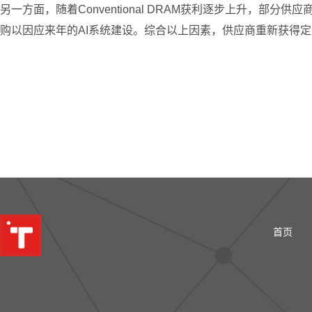
另一方面，随着Conventional DRAM获利逐步上升，部分
购以因应来年的AI系统建设。综合以上因素，供应商重新获得定价
首页