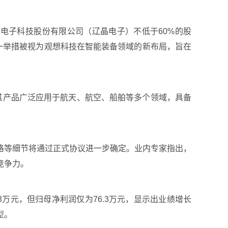
晶电子科技股份有限公司（辽晶电子）不低于60%的股
这一举措被视为观想科技在智能装备领域的新布局，旨在
。其产品广泛应用于航天、航空、船舶等多个领域，具备
格等细节将通过正式协议进一步确定。业内专家指出，
竞争力。
43万元，但归母净利润仅为76.3万元，显示出业绩增长
型。