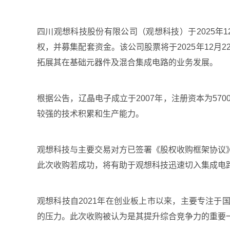
四川观想科技股份有限公司（观想科技）于2025年
权，并募集配套资金。该公司股票将于2025年12
拓展其在基础元器件及混合集成电路的业务发展。
根据公告，辽晶电子成立于2007年，注册资本为5
较强的技术积累和生产能力。
观想科技与主要交易对方已签署《股权收购框架协议
此次收购若成功，将有助于观想科技迅速切入集成电
观想科技自2021年在创业板上市以来，主要专注于国防
的压力。此次收购被认为是其提升综合竞争力的重要