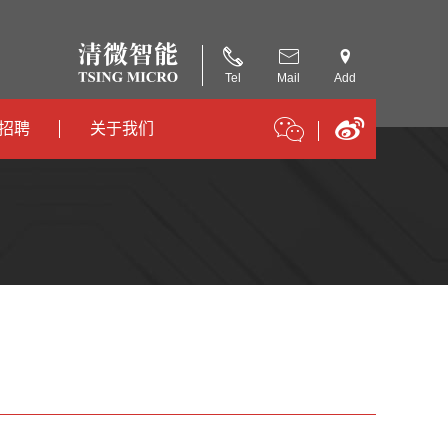
Tel
Mail
Add
招聘
关于我们
招聘
公司简介
招聘
合作伙伴