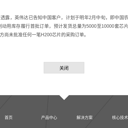
人士透露，英伟达已告知中国客户，计划于明年2月中旬，即中国
动用库存履行首批订单，预计发货总量为5000至10000套芯
方尚未批准任何一笔H200芯片的采购订单。
关闭
首页
产品中心
解决方案
核心技术