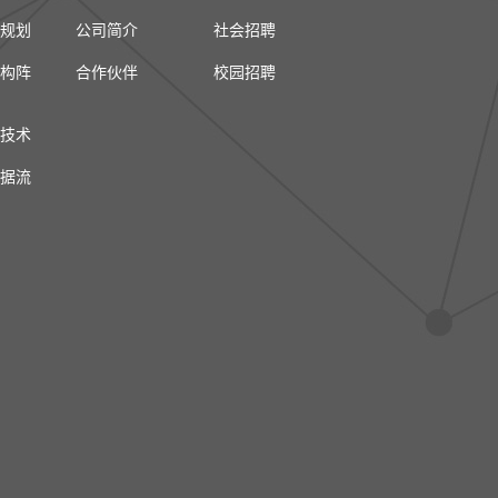
规划
公司简介
社会招聘
构阵
合作伙伴
校园招聘
技术
据流