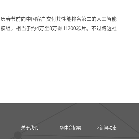
农历春节前向中国客户交付其性能排名第二的人工智能
片模组，相当于约4万至8万颗 H200芯片。不过路透社
关于我们
华体会招聘
>新闻动态