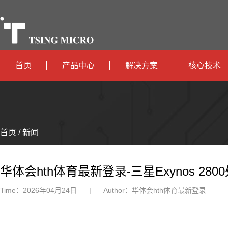
首页
产品中心
解决方案
核心技术
高算力
智算中心
政
高能效
TX536
边缘计算
府
运
智
首页 / 新闻
TX5115C
AIOT
营
互
能
智
智
TX510
商
联
安
慧
机
能
华体会hth体育最新登录-三星Exynos 2
网
防
办
器
家
Time：
2026年04月24日
|
Author：
华体会hth体育最新登录
公
人
居