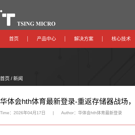
首页
产品中心
解决方案
核心技术
高算力
智算中心
政
高能效
TX536
边缘计算
府
运
智
首页 / 新闻
TX5115C
AIOT
营
互
能
智
智
TX510
商
联
安
慧
机
能
华体会hth体育最新登录-重返存储器战场，
网
防
办
器
家
Time：
2026年04月17日
|
Author：
华体会hth体育最新登录
公
人
居