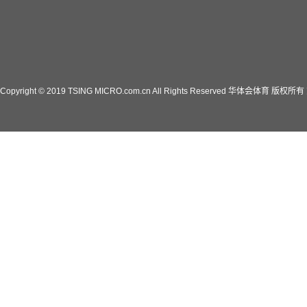
Copyright © 2019 TSING MICRO.com.cn All Rights Reserved 华体会体育 版权所有