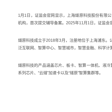
1月1日，证监会官网显示，上海燧原科技股份有限公司
机构，首次提交辅导备案。2025年11月1日，证监
燧原科技成立于2018年3月，注册地位于上海浦东
泛互联网、智算中心、智慧城市，智慧金融、科学计
燧原科技的产品涵盖芯片、板卡、智算一体机、液冷算
系列芯片、“云燧”加速卡以及“燧原”智算集群等。