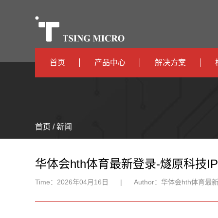
首页
产品中心
解决方案
高算力
智算中心
高能效
TX536
边缘计算
首页 / 新闻
TX5115C
AIOT
TX510
华体会hth体育最新登录-燧原科技I
Time：
2026年04月16日
|
Author：
华体会hth体育最