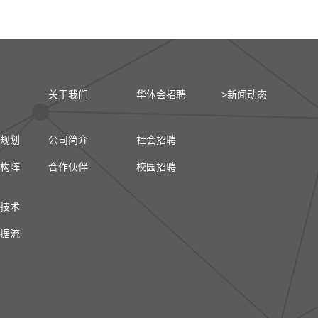
关于我们
华体会招聘
>新闻动态
规划
公司简介
社会招聘
构阵
合作伙伴
校园招聘
技术
据流