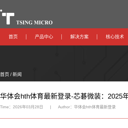
首页
产品中心
解决方案
核心技术
高算力
智算中心
政
高能效
TX536
边缘计算
府
运
智
首页 / 新闻
TX5115C
AIOT
营
互
能
智
智
TX510
商
联
安
慧
机
能
华体会hth体育最新登录-芯碁微装：2025年净
网
防
办
器
家
Time：
2026年03月28日
|
Author：
华体会hth体育最新登录
公
人
居