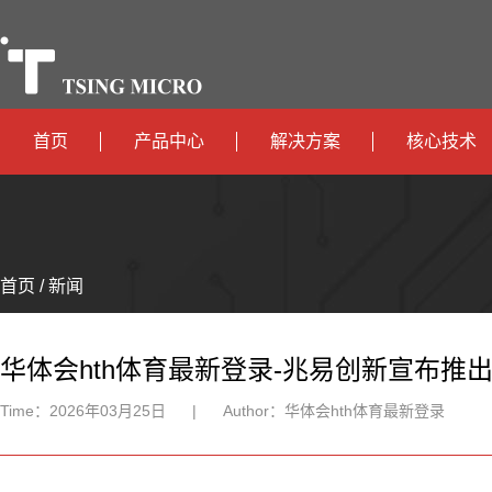
首页
产品中心
解决方案
核心技术
高算力
智算中心
政
高能效
TX536
边缘计算
府
运
智
首页 / 新闻
TX5115C
AIOT
营
互
能
智
智
TX510
商
联
安
慧
机
能
华体会hth体育最新登录-兆易创新宣布推出
网
防
办
器
家
Time：
2026年03月25日
|
Author：
华体会hth体育最新登录
公
人
居