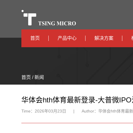
首页
产品中心
解决方案
高算力
智算中心
高能效
TX536
边缘计算
首页 / 新闻
TX5115C
AIOT
TX510
华体会hth体育最新登录-大普微IP
Time：
2026年03月23日
|
Author：
华体会hth体育最