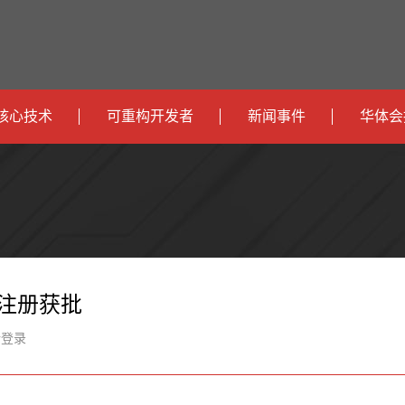
核心技术
可重构开发者
新闻事件
华体会
政
开发者社区
社会
府
运
智
开发者论坛
校园
营
互
能
智
智
下载
商
联
安
慧
机
能
O注册获批
网
防
办
器
家
新登录
公
人
居