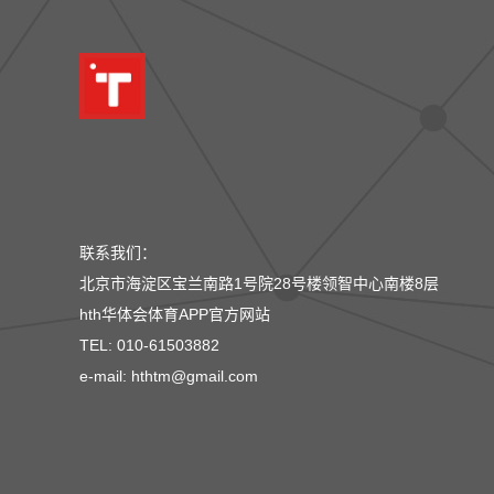
联系我们：
北京市海淀区宝兰南路1号院28号楼领智中心南楼8层
hth华体会体育APP官方网站
TEL: 010-61503882
e-mail: hthtm@gmail.com