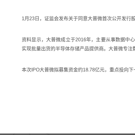
1月23日，证监会发布关于同意大普微首次公开发行
资料显示，大普微成立于2016年，主要从事数据中心
实现批量出货的半导体存储产品提供商。大普微专注数据
本次IPO大普微拟募集资金约18.78亿元，重点投