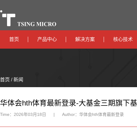
首页
产品中心
解决方案
核心技术
高算力
智算中心
政
高能效
TX536
边缘计算
府
运
智
首页 / 新闻
TX5115C
AIOT
营
互
能
智
智
TX510
商
联
安
慧
机
能
华体会hth体育最新登录-大基金三期旗下
网
防
办
器
家
Time：
2026年03月18日
|
Author：
华体会hth体育最新登录
公
人
居