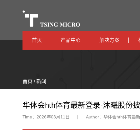
首页
产品中心
解决方案
高算力
智算中心
高能效
TX536
边缘计算
首页 / 新闻
TX5115C
AIOT
TX510
华体会hth体育最新登录-沐曦股份
Time：
2026年03月11日
|
Author：
华体会hth体育最