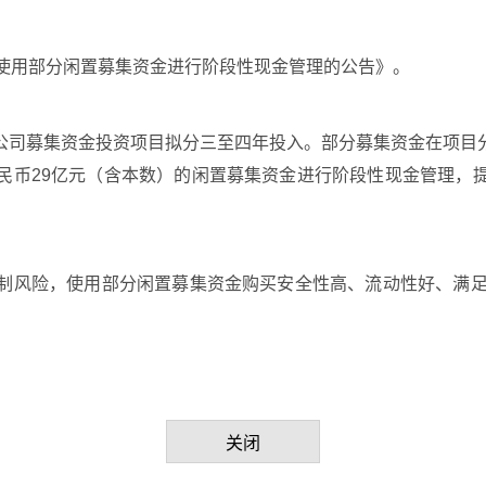
及使用部分闲置募集资金进行阶段性现金管理的公告》。
公司募集资金投资项目拟分三至四年投入。部分募集资金在项目
民币29亿元（含本数）的闲置募集资金进行阶段性现金管理，
制风险，使用部分闲置募集资金购买安全性高、流动性好、满足
关闭